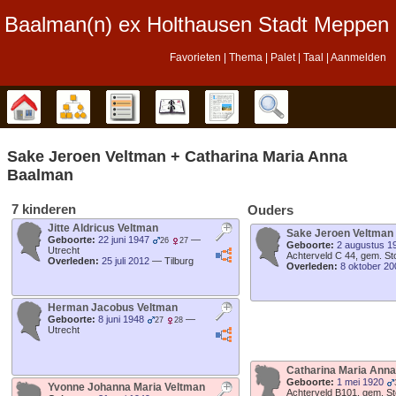
Baalman‎‎‎‎‎(n)‎‎‎‎‎ ex Holthausen Stadt Meppen
Favorieten
Thema
Palet
Taal
Aanmelden
Stamboom
Diagrammen
Lijsten
Kalender
Rapporten
Zoek
Sake Jeroen
Veltman
+
Catharina Maria Anna
Baalman
7 kinderen
Ouders
Jitte Aldricus
Veltman
Sake Jeroen
Veltman
Geboorte:
22 juni 1947
—
26
27
Geboorte:
2 augustus 1
Utrecht
Achterveld C 44, gem. St
Overleden:
25 juli 2012
—
Tilburg
Overleden:
8 oktober 20
Herman Jacobus
Veltman
Geboorte:
8 juni 1948
—
27
28
Utrecht
Catharina Maria Ann
Geboorte:
1 mei 1920
Yvonne Johanna Maria
Veltman
Achterveld B101, gem. S