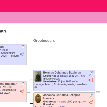
man
Grootouders
man
s 1920
—
. Stoutenburg
r 2008
—
Tilburg
Herman Johannes
Baalman
Geboorte:
25 januari 1881
—
44
35
Nieuwe Pekela
Overleden:
27 juni 1965
—
's-
Anna
Baalman
Hertogenbosch, St. Antoniegaarde, Hekellaan
0
—
62
39
30
. Stoutenburg
tus 2017
—
Johanna Christina Jozepha
Hamers
Geboorte:
4 maart 1890
—
36
31
Franeker