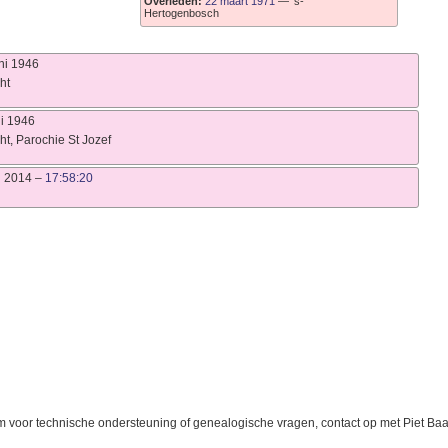
Overleden:
22 maart 1971
—
's-
Hertogenbosch
ni 1946
ht
li 1946
ht, Parochie St Jozef
i 2014
–
17:58:20
 voor technische ondersteuning of genealogische vragen, contact op met
Piet Ba