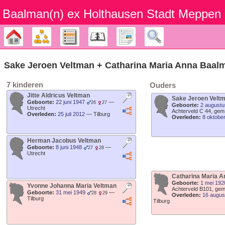
Baalman‎‎‎‎‎(n)‎‎‎‎‎ ex Holthausen Stadt Meppen
Stamboom
Diagrammen
Lijsten
Kalender
Rapporten
Zoek
Sake Jeroen
Veltman
+
Catharina Maria Anna
Baal
7 kinderen
Ouders
Jitte Aldricus
Veltman
Sake Jeroen
Velt
Geboorte:
22 juni 1947
—
26
27
Geboorte:
2 augustu
Utrecht
Achterveld C 44, gem
Overleden:
25 juli 2012
—
Tilburg
Overleden:
8 oktobe
Herman Jacobus
Veltman
Geboorte:
8 juni 1948
—
27
28
Utrecht
Catharina Maria 
Geboorte:
1 mei 192
Yvonne Johanna Maria
Veltman
Achterveld B101, gem
Geboorte:
31 mei 1949
—
28
29
Overleden:
16 augus
Tilburg
Tilburg