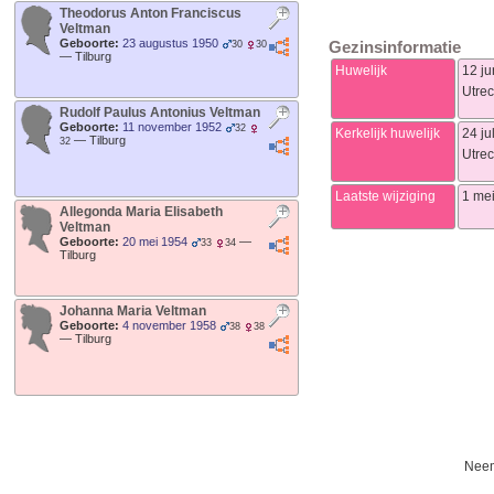
Theodorus Anton Franciscus
Veltman
Geboorte:
23 augustus 1950
Gezinsinformatie
30
30
—
Tilburg
Huwelijk
12 ju
Utrec
Rudolf Paulus Antonius
Veltman
Geboorte:
11 november 1952
32
Kerkelijk huwelijk
24 ju
—
Tilburg
32
Utrec
Laatste wijziging
1 me
Allegonda Maria Elisabeth
Veltman
Geboorte:
20 mei 1954
—
33
34
Tilburg
Johanna Maria
Veltman
Geboorte:
4 november 1958
38
38
—
Tilburg
Neem