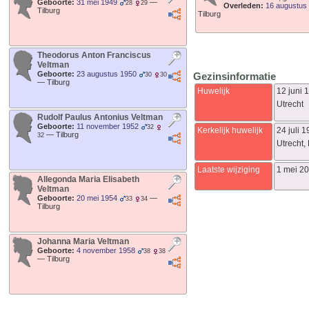
Geboorte:
31 mei 1949
—
28
29
Overleden:
16 augustus
Tilburg
Tilburg
Theodorus Anton Franciscus
Veltman
Geboorte:
23 augustus 1950
Gezinsinformatie
30
30
—
Tilburg
Huwelijk
12 juni 
Utrecht
Rudolf Paulus Antonius
Veltman
Geboorte:
11 november 1952
32
Kerkelijk huwelijk
24 juli 
—
Tilburg
32
Utrecht,
Laatste wijziging
1 mei 2
Allegonda Maria Elisabeth
Veltman
Geboorte:
20 mei 1954
—
33
34
Tilburg
Johanna Maria
Veltman
Geboorte:
4 november 1958
38
38
—
Tilburg