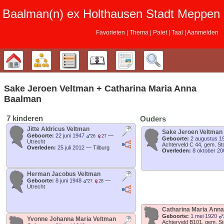
Baalman‎‎‎‎‎(n)‎‎‎‎‎ ex Holthausen Stadt Meppen
Favorieten
Thema
Palet
Taal
Aanmelden
Stamboom
Diagrammen
Lijsten
Kalender
Rapporten
Zoek
Sake Jeroen
Veltman
+
Catharina Maria Anna
Baalman
7 kinderen
Ouders
Jitte Aldricus
Veltman
Sake Jeroen
Veltman
Geboorte:
22 juni 1947
—
26
27
Geboorte:
2 augustus 1
Utrecht
Achterveld C 44, gem. St
Overleden:
25 juli 2012
—
Tilburg
Overleden:
8 oktober 20
Herman Jacobus
Veltman
Geboorte:
8 juni 1948
—
27
28
Utrecht
Catharina Maria Ann
Geboorte:
1 mei 1920
Yvonne Johanna Maria
Veltman
Achterveld B101, gem. S