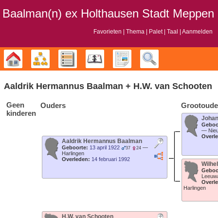
Baalman‎‎‎‎‎(n)‎‎‎‎‎ ex Holthausen Stadt Meppen
Favorieten
Thema
Palet
Taal
Aanmelden
Stamboom
Diagrammen
Lijsten
Kalender
Rapporten
Zoek
Aaldrik Hermannus
Baalman
+
H.W.
van Schooten
Geen
Ouders
Grootoude
kinderen
Joha
Geboo
—
Nie
Overl
Aaldrik Hermannus
Baalman
Geboorte:
13 april 1922
—
37
24
Harlingen
Overleden:
14 februari 1992
Wilhe
Geboo
Leeuw
Overl
Harlingen
H.W.
van Schooten