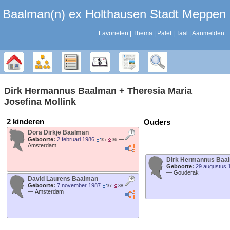
Baalman‎‎‎‎‎(n)‎‎‎‎‎ ex Holthausen Stadt Meppen
Favorieten
Thema
Palet
Taal
Aanmelden
Stamboom
Diagrammen
Lijsten
Kalender
Rapporten
Zoek
Dirk Hermannus
Baalman
+
Theresia Maria
Josefina
Mollink
2 kinderen
Ouders
Dora Dirkje
Baalman
Geboorte:
2 februari 1986
—
35
36
Amsterdam
Dirk Hermannus
Baa
Geboorte:
29 augustus 
—
Gouderak
David Laurens
Baalman
Geboorte:
7 november 1987
37
38
—
Amsterdam