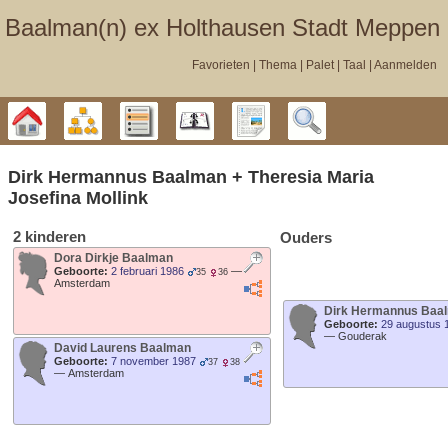
Baalman‎‎‎‎‎(n)‎‎‎‎‎ ex Holthausen Stadt Meppen
Favorieten
Thema
Palet
Taal
Aanmelden
Stamboom
Diagrammen
Lijsten
Kalender
Rapporten
Zoek
Dirk Hermannus
Baalman
+
Theresia Maria
Josefina
Mollink
2 kinderen
Ouders
Dora Dirkje
Baalman
Geboorte:
2 februari 1986
—
35
36
Amsterdam
Dirk Hermannus
Baa
Geboorte:
29 augustus 
—
Gouderak
David Laurens
Baalman
Geboorte:
7 november 1987
37
38
—
Amsterdam