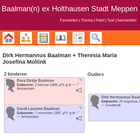
Baalman‎‎‎‎‎(n)‎‎‎‎‎ ex Holthausen Stadt Meppen
Favorieten
Thema
Palet
Taal
Aanmelden
Stamboom
Diagrammen
Lijsten
Kalender
Rapporten
Zoek
Dirk Hermannus
Baalman
+
Theresia Maria
Josefina
Mollink
2 kinderen
Ouders
Dora Dirkje
Baalman
Geboorte:
2 februari 1986
—
35
36
Amsterdam
Dirk Hermannus
Baa
Geboorte:
29 augustus 
—
Gouderak
David Laurens
Baalman
Geboorte:
7 november 1987
37
38
—
Amsterdam