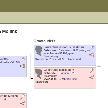
a
Mollink
Grootouders
Laurentius Judocus
Baalman
Geboorte:
18 augustus 1921
40
31
—
Achterveld B 102, gem.
Stoutenburg
aalman
Overleden:
26 mei 2009
—
Amersfoort
us 1950
29
25
Geertruida Maria
Metz
Geboorte:
19 januari 1925
—
Amsterdam
Overleden:
16 februari 2008
—
Amersfoort
sefina
Mollink
r 1949
—