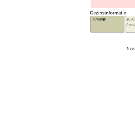
Gezinsinformatie
Huwelijk
10 ju
Amst
Neem