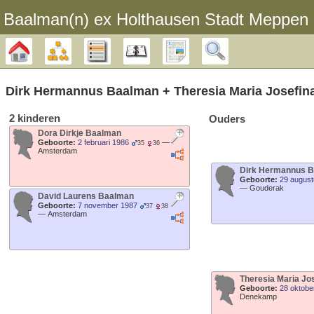
Baalman‎‎‎‎‎(n)‎‎‎‎‎ ex Holthausen Stadt Meppen
Stamboom
Diagrammen
Lijsten
Kalender
Rapporten
Zoek
Dirk Hermannus
Baalman
+
Theresia Maria Josefin
2 kinderen
Ouders
Dora Dirkje
Baalman
Geboorte:
2 februari 1986
—
35
36
Amsterdam
Dirk Hermannus
B
Geboorte:
29 august
—
Gouderak
David Laurens
Baalman
Geboorte:
7 november 1987
37
38
—
Amsterdam
Theresia Maria Jo
Geboorte:
28 oktobe
Denekamp