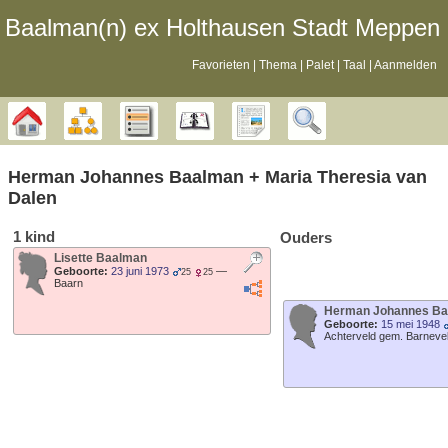
Baalman‎‎‎‎‎(n)‎‎‎‎‎ ex Holthausen Stadt Meppen
Favorieten
Thema
Palet
Taal
Aanmelden
Stamboom
Diagrammen
Lijsten
Kalender
Rapporten
Zoek
Herman Johannes
Baalman
+
Maria Theresia
van
Dalen
1 kind
Ouders
Lisette
Baalman
Geboorte:
23 juni 1973
—
25
25
Baarn
Herman Johannes
Ba
Geboorte:
15 mei 1948
Achterveld gem. Barneve