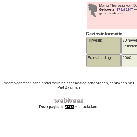
Maria Theresia
van D
Geboorte:
27 juli 1947
gem. Stoutenburg
Gezinsinformatie
Huwelijk
20 nove
Leusde
Echtscheiding
2000
Neem voor technische ondersteuning of genealogische vragen, contact op met
Piet Baalman
Deze pagina is
keer bekeken.
8715