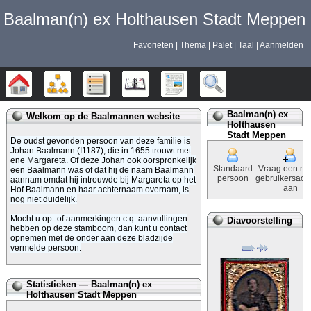
Baalman‎‎‎‎‎(n)‎‎‎‎‎ ex Holthausen Stadt Meppen
Favorieten
Thema
Palet
Taal
Aanmelden
Stamboom
Diagrammen
Lijsten
Kalender
Rapporten
Zoek
Baalman‎‎‎‎‎(n)‎‎‎‎‎ ex
Welkom op de Baalmannen website
Holthausen
Stadt Meppen
De oudst gevonden persoon van deze familie is
Johan Baalmann ‎‎(I1187)‎‎, die in 1655 trouwt met
ene Margareta. Of deze Johan ook oorspronkelijk
Standaard
Vraag een ni
een Baalmann was of dat hij de naam Baalmann
persoon
gebruikersacc
aannam omdat hij introuwde bij Margareta op het
aan
Hof Baalmann en haar achternaam overnam, is
nog niet duidelijk.
Mocht u op- of aanmerkingen c.q. aanvullingen
Diavoorstelling
hebben op deze stamboom, dan kunt u contact
opnemen met de onder aan deze bladzijde
vermelde persoon.
Statistieken —
Baalman‎‎‎‎‎(n)‎‎‎‎‎ ex
Holthausen Stadt Meppen