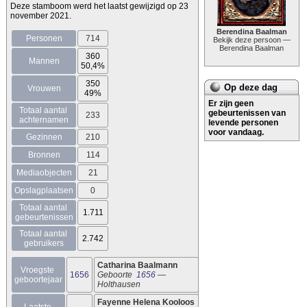
Deze stamboom werd het laatst gewijzigd op 23
november 2021.
Berendina Baalman
Personen
714
Bekijk deze persoon —
Berendina
Baalman
360
Mannen
50,4%
350
Op deze dag
Vrouwen
49%
Er zijn geen
Totaal aantal 
gebeurtenissen van
233
achternamen
levende personen
voor vandaag.
Gezinnen
210
Bronnen
114
Mediaobjecten
21
Opslagplaatsen
0
Totaal aantal 
1.711
gebeurtenissen
Totaal aantal 
2.742
gebruikers
Catharina 
Baalmann
Vroegste 
1656
Geboorte  
1656
 — 
geboortejaar
Holthausen
Fayenne Helena 
Kooloos