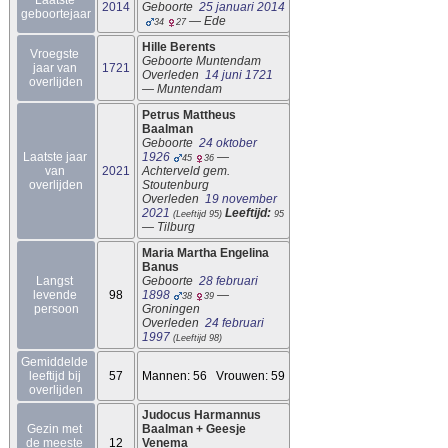
Laatste 
2014
Geboorte  
25 januari 2014
geboortejaar
 — 
Ede
34
27
Hille 
Berents
Vroegste 
Geboorte 
Muntendam
jaar van 
1721
Overleden  
14 juni 1721
overlijden
— 
Muntendam
Petrus Mattheus 
Baalman
Geboorte  
24 oktober 
Laatste jaar 
1926
 — 
45
36
van 
2021
Achterveld gem. 
overlijden
Stoutenburg
Overleden  
19 november 
2021
Leeftijd:
(Leeftijd 95)
95
— 
Tilburg
Maria Martha Engelina 
Banus
Langst 
Geboorte  
28 februari 
levende 
98
1898
 — 
38
39
persoon
Groningen
Overleden  
24 februari 
1997
(Leeftijd 98)
Gemiddelde 
leeftijd bij 
57
Mannen: 56   Vrouwen: 59
overlijden
Judocus Harmannus 
Gezin met 
Baalman
 + 
Geesje 
de meeste 
12
Venema