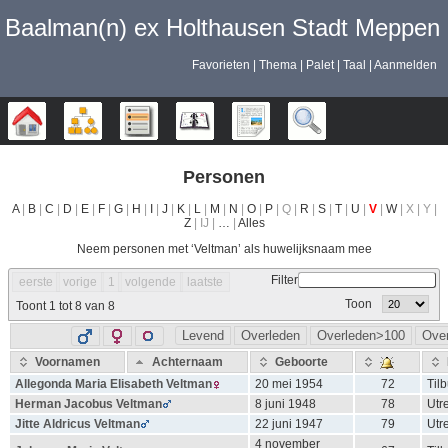
Baalman‎‎‎‎‎(n)‎‎‎‎‎ ex Holthausen Stadt Meppen
Favorieten
Thema
Palet
Taal
Aanmelden
Stamboom
Diagrammen
Lijsten
Kalender
Rapporten
Zoek
Personen
A
|
B
|
C
|
D
|
E
|
F
|
G
|
H
|
I
|
J
|
K
|
L
|
M
|
N
|
O
|
P
| Q |
R
|
S
|
T
|
U
|
V
|
W
| X | Y |
Z
| IJ |
…
|
Alles
Neem personen met ‘
Veltman
’ als huwelijksnaam mee
Filter
eerste
vorige
1
volgende
laatste
Toon
Toont 1 tot 8 van 8
Levend
Overleden
Overleden>100
Ove
Voornamen
Achternaam
Geboorte
Allegonda Maria Elisabeth
Veltman
20 mei 1954
72
Til
Herman Jacobus
Veltman
8 juni 1948
78
Utr
Jitte Aldricus
Veltman
22 juni 1947
79
Utr
4 november