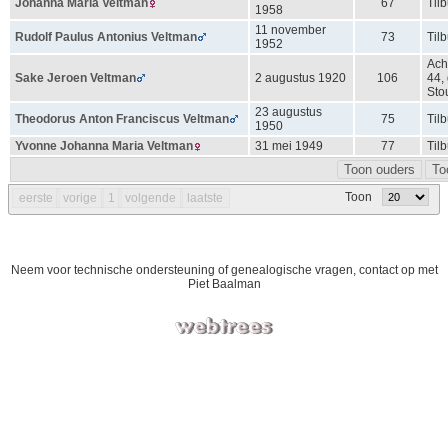
Johanna Maria
Veltman
67
Til
1958
11 november
Rudolf Paulus Antonius
Veltman
73
Til
1952
Ach
Sake Jeroen
Veltman
2 augustus 1920
106
44,
Sto
23 augustus
Theodorus Anton Franciscus
Veltman
75
Til
1950
Yvonne Johanna Maria
Veltman
31 mei 1949
77
Til
Toon ouders
To
Toon
eerste
vorige
1
volgende
laatste
Neem voor technische ondersteuning of genealogische vragen, contact op met
Piet Baalman