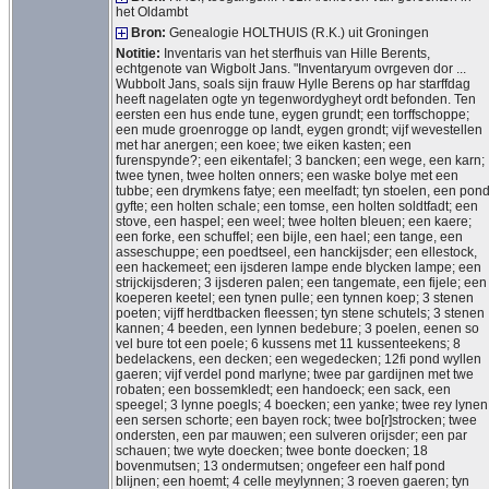
het Oldambt
Bron:
Genealogie HOLTHUIS (R.K.) uit Groningen
Notitie:
Inventaris van het sterfhuis van Hille Berents,
echtgenote van Wigbolt Jans. "Inventaryum ovrgeven dor ...
Wubbolt Jans, soals sijn frauw Hylle Berens op har starffdag
heeft nagelaten ogte yn tegenwordygheyt ordt befonden. Ten
eersten een hus ende tune, eygen grundt; een torffschoppe;
een mude groenrogge op landt, eygen grondt; vijf wevestellen
met har anergen; een koee; twe eiken kasten; een
furenspynde?; een eikentafel; 3 bancken; een wege, een karn;
twee tynen, twee holten onners; een waske bolye met een
tubbe; een drymkens fatye; een meelfadt; tyn stoelen, een pon
gyfte; een holten schale; een tomse, een holten soldtfadt; een
stove, een haspel; een weel; twee holten bleuen; een kaere;
een forke, een schuffel; een bijle, een hael; een tange, een
asseschuppe; een poedtseel, een hanckijsder; een ellestock,
een hackemeet; een ijsderen lampe ende blycken lampe; een
strijckijsderen; 3 ijsderen palen; een tangemate, een fijele; een
koeperen keetel; een tynen pulle; een tynnen koep; 3 stenen
poeten; vijff herdtbacken fleessen; tyn stene schutels; 3 stenen
kannen; 4 beeden, een lynnen bedebure; 3 poelen, eenen so
vel bure tot een poele; 6 kussens met 11 kussenteekens; 8
bedelackens, een decken; een wegedecken; 12fi pond wyllen
gaeren; vijf verdel pond marlyne; twee par gardijnen met twe
robaten; een bossemkledt; een handoeck; een sack, een
speegel; 3 lynne poegls; 4 boecken; een yanke; twee rey lynen
een sersen schorte; een bayen rock; twee bo[r]strocken; twee
ondersten, een par mauwen; een sulveren orijsder; een par
schauen; twe wyte doecken; twee bonte doecken; 18
bovenmutsen; 13 ondermutsen; ongefeer een half pond
blijnen; een hoemt; 4 celle meylynnen; 3 roeven gaeren; tyn