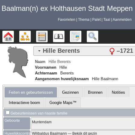
Baalman‎‎‎‎‎(n)‎‎‎‎‎ ex Holthausen Stadt Meppen
Favorieten
Thema
Palet
Taal
Aanmelden
Stamboom
Diagrammen
Lijsten
Kalender
Rapporten
Zoek
Hille
Berents
–
1721
Naam
Hille
Berents
Voornamen
Hille
Achternaam
Berents
Aangenomen huwelijksnaam
Hille Baalmann
Feiten en gebeurtenissen
Gezinnen
Bronnen
Notities
Interactieve boom
Google Maps™
Gebeurtenissen van naaste familie
Geboorte
Muntendam
Huwelijkscontract
Wilibaldus
Baalmann
—
Bekijk dit gezin