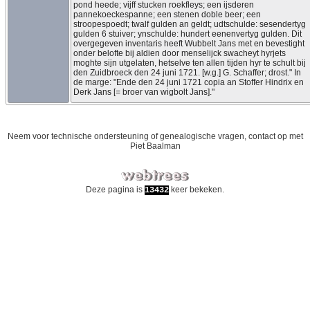
pond heede; vijff stucken roekfleys; een ijsderen
pannekoeckespanne; een stenen doble beer; een
stroopespoedt; twalf gulden an geldt; udtschulde: sesendertyg
gulden 6 stuiver; ynschulde: hundert eenenvertyg gulden. Dit
overgegeven inventaris heeft Wubbelt Jans met en bevestight
onder belofte bij aldien door menselijck swacheyt hyrjets
moghte sijn utgelaten, hetselve ten allen tijden hyr te schult bij
den Zuidbroeck den 24 juni 1721. [w.g.] G. Schaffer; drost." In
de marge: "Ende den 24 juni 1721 copia an Stoffer Hindrix en
Derk Jans [= broer van wigbolt Jans]."
Neem voor technische ondersteuning of genealogische vragen, contact op met
Piet Baalman
Deze pagina is
keer bekeken.
13432