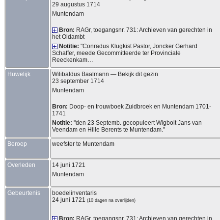
29 augustus 1714
Muntendam
Bron:
RAGr, toegangsnr. 731: Archieven van gerechten in
het Oldambt
Notitie:
"Conradus Klugkist Pastor, Joncker Gerhard
Schaffer, meede Gecommitteerde ter Provinciale
Reeckenkam…
Huwelijk
Wilibaldus
Baalmann
—
Bekijk dit gezin
23 september 1714
Muntendam
Bron:
Doop- en trouwboek Zuidbroek en Muntendam 1701-
1741
Notitie:
"den 23 Septemb. gecopuleert Wigbolt Jans van
Veendam en Hille Berents te Muntendam."
Beroep
weefster te Muntendam
Overleden
14 juni 1721
Muntendam
Gebeurtenis
boedelinventaris
24 juni 1721
(10 dagen na overlijden)
Bron:
RAGr, toegangsnr. 731: Archieven van gerechten in