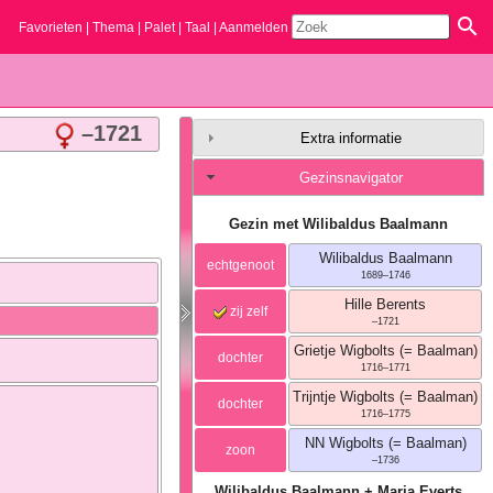
Favorieten
Thema
Palet
Taal
Aanmelden
–
1721
Extra informatie
Gezinsnavigator
Gezin met
Wilibaldus
Baalmann
Wilibaldus
Baalmann
echtgenoot
1689
–
1746
Hille
Berents
zij zelf
–
1721
Grietje
Wigbolts (= Baalman)
dochter
1716
–
1771
Trijntje
Wigbolts (= Baalman)
dochter
1716
–
1775
NN
Wigbolts (= Baalman)
zoon
–
1736
Wilibaldus
Baalmann
+
Maria
Everts