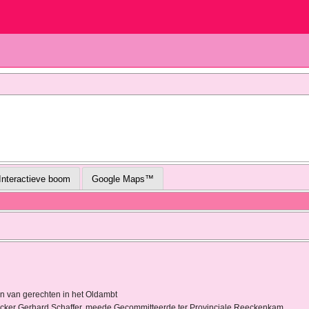
Interactieve boom
Google Maps™
n van gerechten in het Oldambt
oncker Gerhard Schaffer, meede Gecommitteerde ter Provinciale Reeckenkam…