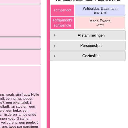
Wilibaldus
Baalmann
echtgenoot
1689
–
1746
echtgenoot’s
Maria
Everts
echtgenote
–
1752
Afstammelingen
Persoonslijst
Gezinslijst
ns, soals sijn frauw Hylle
dt; een torffschoppe;
?; een eikentafel; 3
fadt; tyn stoelen, een
ere; een forke, een
een ijsderen lampe ende
ynnen koep; 3 stenen
vel bure tot een poele; 6
lyne; twee par gardijnen