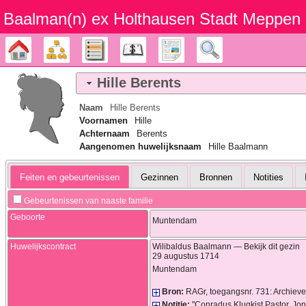
Baalman‎‎‎‎‎(n)‎‎‎‎‎ ex Holthausen Stadt Meppen
Stamboom
Diagrammen
Lijsten
Kalender
Rapporten
Zoek
Hille
Berents
Naam
Hille
Berents
Voornamen
Hille
Achternaam
Berents
Aangenomen huwelijksnaam
Hille Baalmann
Feiten en gebeurtenissen
Gezinnen
Bronnen
Notities
Gebeurtenissen van naaste familie
Geboorte
Muntendam
Huwelijkscontract
Wilibaldus
Baalmann
—
Bekijk dit gezin
29 augustus 1714
Muntendam
Bron:
RAGr, toegangsnr. 731: Archieve
Notitie:
"Conradus Klugkist Pastor, J