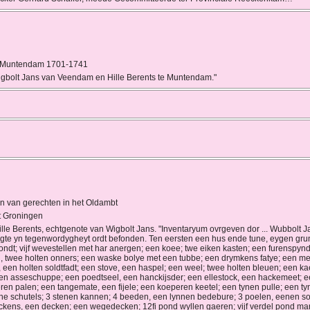
n Muntendam 1701-1741
gbolt Jans van Veendam en Hille Berents te Muntendam."
n van gerechten in het Oldambt
t Groningen
Hille Berents, echtgenote van Wigbolt Jans. "Inventaryum ovrgeven dor ... Wubbolt Ja
ogte yn tegenwordygheyt ordt befonden. Ten eersten een hus ende tune, eygen grun
dt; vijf wevestellen met har anergen; een koee; twe eiken kasten; een furenspynde
 twee holten onners; een waske bolye met een tubbe; een drymkens fatye; een meel
 een holten soldtfadt; een stove, een haspel; een weel; twee holten bleuen; een ka
, een asseschuppe; een poedtseel, een hanckijsder; een ellestock, een hackemeet; 
deren palen; een tangemate, een fijele; een koeperen keetel; een tynen pulle; een t
tene schutels; 3 stenen kannen; 4 beeden, een lynnen bedebure; 3 poelen, eenen so 
kens, een decken; een wegedecken; 12fi pond wyllen gaeren; vijf verdel pond mar