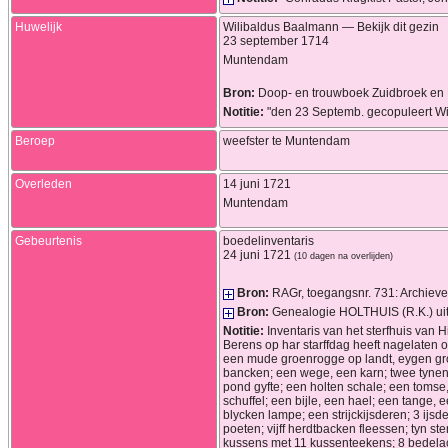
Huwelijk
Wilibaldus
Baalmann
—
Bekijk dit gezin
23 september 1714
Muntendam
Bron:
Doop- en trouwboek Zuidbroek e
Notitie:
"den 23 Septemb. gecopuleert Wi
Beroep
weefster te Muntendam
Overleden
14 juni 1721
Muntendam
Gebeurtenis
boedelinventaris
24 juni 1721
(10 dagen na overlijden)
Bron:
RAGr, toegangsnr. 731: Archieve
Bron:
Genealogie HOLTHUIS (R.K.) ui
Notitie:
Inventaris van het sterfhuis van 
Berens op har starffdag heeft nagelaten 
een mude groenrogge op landt, eygen gron
bancken; een wege, een karn; twee tynen,
pond gyfte; een holten schale; een tomse,
schuffel; een bijle, een hael; een tange
blycken lampe; een strijckijsderen; 3 ijs
poeten; vijff herdtbacken fleessen; tyn s
kussens met 11 kussenteekens; 8 bedelac