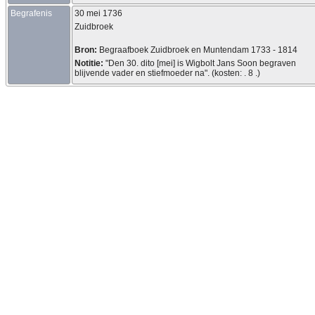
Begrafenis
30 mei 1736
Zuidbroek
Bron:
Begraafboek Zuidbroek en Muntendam 1733 - 1814
Notitie:
"Den 30. dito [mei] is Wigbolt Jans Soon begraven
blijvende vader en stiefmoeder na". (kosten: . 8 .)