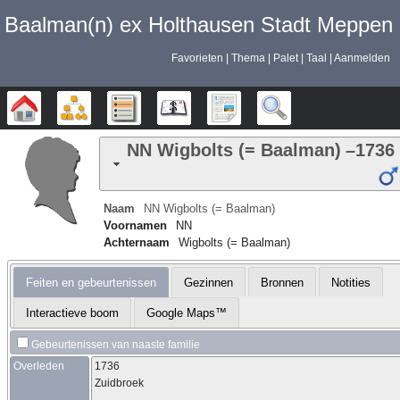
Baalman‎‎‎‎‎(n)‎‎‎‎‎ ex Holthausen Stadt Meppen
Favorieten
Thema
Palet
Taal
Aanmelden
Stamboom
Diagrammen
Lijsten
Kalender
Rapporten
Zoek
NN
Wigbolts (= Baalman)
–
1736
Naam
NN
Wigbolts (= Baalman)
Voornamen
NN
Achternaam
Wigbolts (= Baalman)
Feiten en gebeurtenissen
Gezinnen
Bronnen
Notities
Interactieve boom
Google Maps™
Gebeurtenissen van naaste familie
Overleden
1736
Zuidbroek