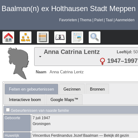
Baalman‎‎‎‎‎(n)‎‎‎‎‎ ex Holthausen Stadt Meppen
Favorieten
Thema
Palet
Taal
Aanmelden
Stamboom
Diagrammen
Lijsten
Kalender
Rapporten
Zoek
Anna Catrina
Lentz
Leeftijd:
50
1947
–
1997
Naam
Anna Catrina
Lentz
Feiten en gebeurtenissen
Gezinnen
Bronnen
Interactieve boom
Google Maps™
Gebeurtenissen van naaste familie
Geboorte
7 juli 1947
Groningen
Huwelijk
Vincentius Ferdinandus Jozef
Baalman
—
Bekijk dit gezin