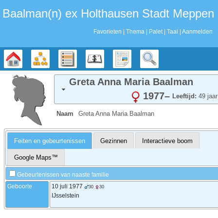
Baalman‎‎‎‎‎(n)‎‎‎‎‎ ex Holthausen Stadt Meppen
Favorieten
Thema
Palet
Taal
Aanmelden
Stamboom
Diagrammen
Lijsten
Kalender
Rapporten
Zoek
Greta Anna Maria
Baalman
1977
–
Leeftijd:
49 jaar
Naam
Greta Anna Maria
Baalman
Feiten en gebeurtenissen
Gezinnen
Interactieve boom
Google Maps™
Gebeurtenissen van naaste familie
Geboorte
10 juli 1977
30
30
IJsselstein