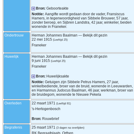
Bron:
Geboorteakte
Notitie:
Aangifte wordt gedaan door de vader, Fransiscus
Hamers, in tegenwoordigheid van Sibbele Brouwer, 57 jaar,
zonder beroep, en Sijbren Landstra, 42 jaar, winkelier, beiden
wonende in Franeker.
Ondertrouw
Herman Johannes
Baalman
—
Bekijk dit gezin
22 mei 1915
(Leeftijd 25)
Franeker
Huwelijk
Herman Johannes
Baalman
—
Bekijk dit gezin
9 juni 1915
(Leeftijd 25)
Franeker
Bron:
Huwelijksakte
Notitie:
Getuigen zijn Sibbele Petrus Hamers, 27 jaar,
winkelbediende, broer van de bruid, wonende in Leeuwarden,
en Harmannus Judocus Baalman, 46 jaar, werkman, broer van
de bruidegom, wonende te Nieuwe Pekela
Overleden
22 maart 1971
(Leeftijd 81)
's-Hertogenbosch
Bron:
Rouwbrief
Begrafenis
25 maart 1971
(3 dagen na overlijden)
RK Begraafplaats, Orthen