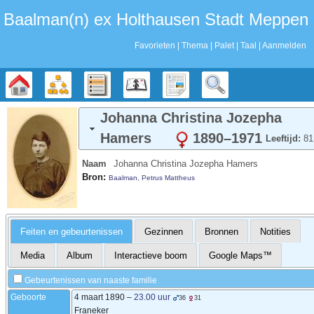
Baalman‎‎‎‎‎(n)‎‎‎‎‎ ex Holthausen Stadt Meppen
Favorieten
Thema
Palet
Taal
Aanmelden
Stamboom
Diagrammen
Lijsten
Kalender
Rapporten
Zoek
Johanna Christina Jozepha
Hamers
1890
–
1971
Leeftijd:
81
Naam
Johanna Christina Jozepha
Hamers
Bron:
Baalman, Petrus Mattheus
Feiten en gebeurtenissen
Gezinnen
Bronnen
Notities
Media
Album
Interactieve boom
Google Maps™
Gebeurtenissen van naaste familie
Geboorte
4 maart 1890
–
23.00 uur
36
31
Franeker