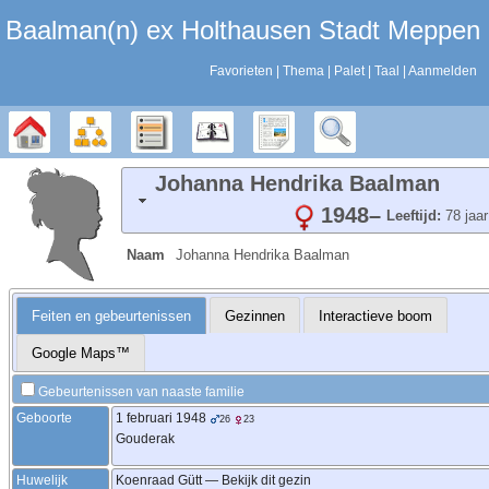
Baalman‎‎‎‎‎(n)‎‎‎‎‎ ex Holthausen Stadt Meppen
Favorieten
Thema
Palet
Taal
Aanmelden
Stamboom
Diagrammen
Lijsten
Kalender
Rapporten
Zoek
Johanna Hendrika
Baalman
1948
–
Leeftijd:
78 jaar
Naam
Johanna Hendrika
Baalman
Feiten en gebeurtenissen
Gezinnen
Interactieve boom
Google Maps™
Gebeurtenissen van naaste familie
Geboorte
1 februari 1948
26
23
Gouderak
Huwelijk
Koenraad
Gütt
—
Bekijk dit gezin