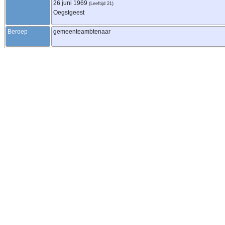
26 juni 1969
(Leeftijd 21)
Oegstgeest
Beroep
gemeenteambtenaar