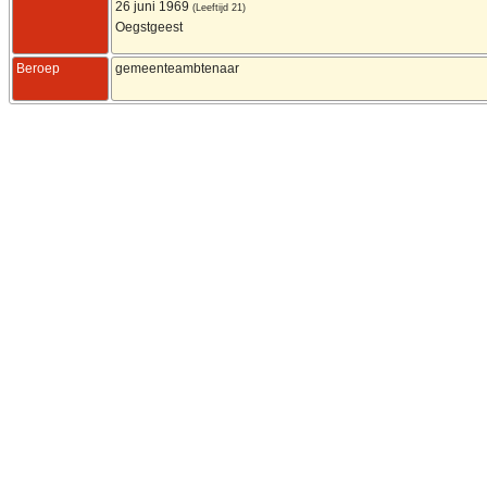
26 juni 1969
(Leeftijd 21)
Oegstgeest
Beroep
gemeenteambtenaar