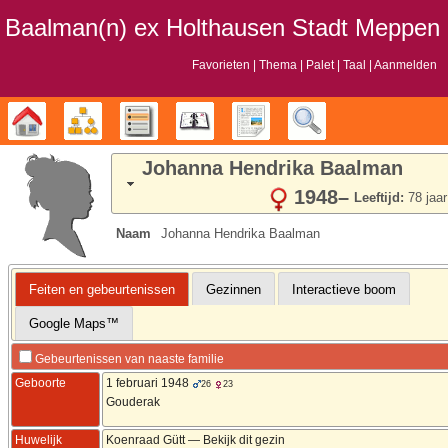
Baalman‎‎‎‎‎(n)‎‎‎‎‎ ex Holthausen Stadt Meppen
Favorieten
Thema
Palet
Taal
Aanmelden
Stamboom
Diagrammen
Lijsten
Kalender
Rapporten
Zoek
Johanna Hendrika
Baalman
1948
–
Leeftijd:
78 jaar
Naam
Johanna Hendrika
Baalman
Feiten en gebeurtenissen
Gezinnen
Interactieve boom
Google Maps™
Gebeurtenissen van naaste familie
Geboorte
1 februari 1948
26
23
Gouderak
Huwelijk
Koenraad
Gütt
—
Bekijk dit gezin