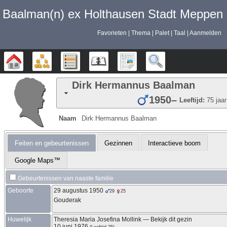
Baalman‎‎‎‎‎(n)‎‎‎‎‎ ex Holthausen Stadt Meppen
Favorieten
Thema
Palet
Taal
Aanmelden
Stamboom
Diagrammen
Lijsten
Kalender
Rapporten
Zoek
Dirk Hermannus
Baalman
1950
–
Leeftijd:
75 jaar
Naam
Dirk Hermannus
Baalman
Feiten en gebeurtenissen
Gezinnen
Interactieve boom
Google Maps™
Gebeurtenissen van naaste familie
Geboorte
29 augustus 1950
29
25
Gouderak
Huwelijk
Theresia Maria Josefina
Mollink
—
Bekijk dit gezin
10 juni 1976
(Leeftijd 25)