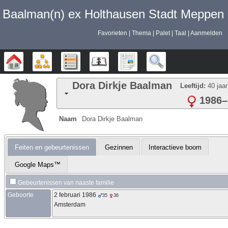
Baalman‎‎‎‎‎(n)‎‎‎‎‎ ex Holthausen Stadt Meppen
Favorieten
Thema
Palet
Taal
Aanmelden
Stamboom
Diagrammen
Lijsten
Kalender
Rapporten
Zoek
Dora Dirkje
Baalman
Leeftijd:
40 jaar
1986
–
Naam
Dora Dirkje
Baalman
Feiten en gebeurtenissen
Gezinnen
Interactieve boom
Google Maps™
Gebeurtenissen van naaste familie
Geboorte
2 februari 1986
35
36
Amsterdam