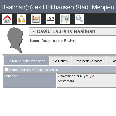
Baalman‎‎‎‎‎(n)‎‎‎‎‎ ex Holthausen Stadt Meppen
Stamboom
Diagrammen
Lijsten
Kalender
Rapporten
Zoek
David Laurens
Baalman
Naam
David Laurens
Baalman
Feiten en gebeurtenissen
Gezinnen
Interactieve boom
Go
Gebeurtenissen van naaste familie
Geboorte
7 november 1987
37
38
Amsterdam