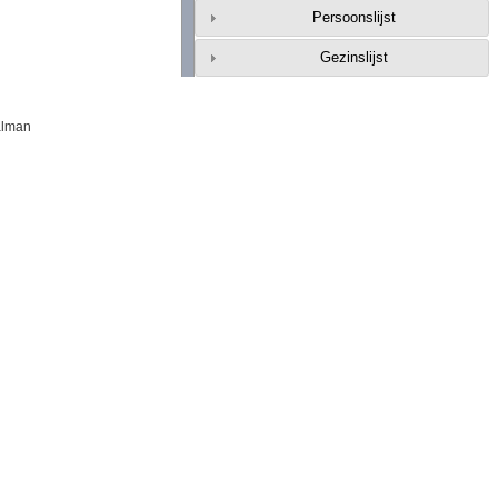
Persoonslijst
Gezinslijst
alman