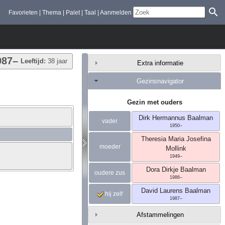
Favorieten
Thema
Palet
Taal
Aanmelden
987
–
Leeftijd:
38 jaar
Extra informatie
Gezinsnavigator
Gezin met ouders
Dirk Hermannus
Baalman
vader
1950
–
Theresia Maria Josefina
moeder
Mollink
1949
–
Dora Dirkje
Baalman
oudere zus
1986
–
David Laurens
Baalman
hij zelf
1987
–
Afstammelingen