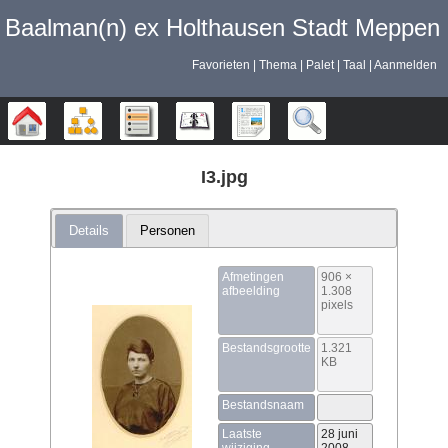
Baalman‎‎‎‎‎(n)‎‎‎‎‎ ex Holthausen Stadt Meppen
Favorieten
Thema
Palet
Taal
Aanmelden
Stamboom
Diagrammen
Lijsten
Kalender
Rapporten
Zoek
I3.jpg
Details
Personen
Afmetingen
906 ×
afbeelding
1.308
pixels
Bestandsgrootte
1.321
KB
Bestandsnaam
Laatste
28 juni