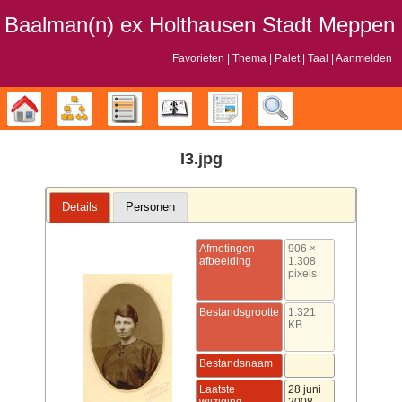
Baalman‎‎‎‎‎(n)‎‎‎‎‎ ex Holthausen Stadt Meppen
Favorieten
Thema
Palet
Taal
Aanmelden
Stamboom
Diagrammen
Lijsten
Kalender
Rapporten
Zoek
I3.jpg
Details
Personen
Afmetingen
906 ×
afbeelding
1.308
pixels
Bestandsgrootte
1.321
KB
Bestandsnaam
Laatste
28 juni